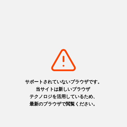
https://kumamotodo.jp/event/20260203on-line_dsk
（終了） ２月７日(土)セミナー くまもと移住ラボ@東京 移住先で
就業を考えている方へ