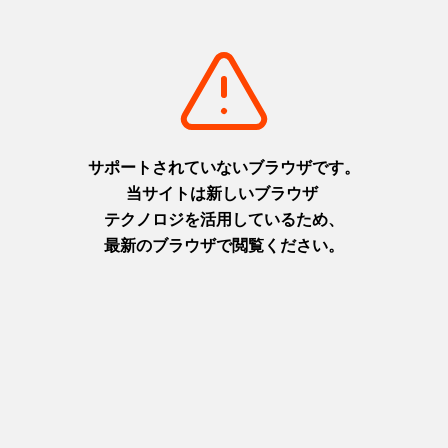
熊本市では、公共交通基本条例に基づいて、バス停からの距離
が半径500mkm以上の地域において、予約型の乗合タクシー
を運行しております。
みかんタクシー (天水・河内地域）
熊本市植木乗合タクシー【山本号】
チョイソコくまもと西南
チョイソコくまもと植木
問い合わせ先
都市建設局 交通政策部 地域交通支援課
電話番号：096-328-2259